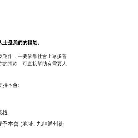
人士是我們的福氣。
及運作，主要依靠社會上眾多善
你的捐款，可直接幫助有需要人
持本會:
表格
予本會 (地址: 九龍通州街