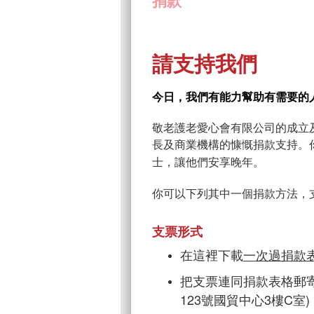
捐款
請支持我們
今日，我們有能力幫助有需要的
敬老護老愛心會有限公司的成立
長及商業機構的慷慨捐款支持。
士
，讓他們安享晚年。
你可以下列其中一個捐款方法，支
支票形式
在這裡下載
一次過捐款
把支票連同捐款表格郵寄
123號國貿中心3樓C室)