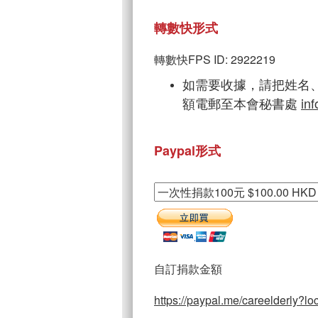
轉數快形式
轉數快FPS ID: 2922219
如需要收據，請把姓名
額電郵至本會秘書處
in
Paypal形式
自訂捐款金額
https://paypal.me/careelderly?l