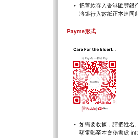
把善款存入香港匯豐銀行戶口 
將銀行入數紙正本連同
Payme形式
如需要收據，請把姓名
額電郵至本會秘書處
in