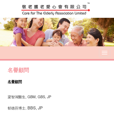
T
o
g
名譽顧問
g
l
e
名譽顧問
n
a
v
梁智鴻醫生, GBM, GBS, JP
i
g
BBS, JP
郁德芬博士,
a