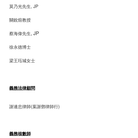
t
莫乃光先生, JP
i
o
關銳煊教授
n
, JP
蔡海偉先生
徐永德博士
梁王珏城女士
義務法律顧問
謝連忠律師(葉謝鄧律師行)
義務核數師