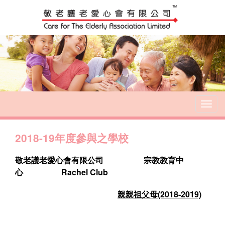
T
o
g
2018-19年度參與之學校
g
l
e
敬老護老愛心會有限公司
宗教教育中
n
心
Rachel Club
a
v
親親祖父母
(2018-2019)
i
g
a