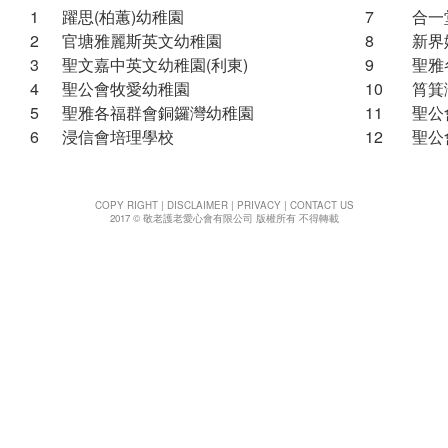
t
1
躍思(柏蕙)幼稚園
7
合一
i
2
官塘雅麗斯英文幼稚園
8
新界
o
3
聖文嘉中英文幼稚園(利東)
9
聖雅
n
4
聖公會牧愛幼稚園
10
筲箕
5
聖雅各福群會銅鑼灣幼稚園
11
聖公
6
浸信會培理學校
12
聖公
COPY RIGHT
|
DISCLAIMER
|
PRIVACY
|
CONTACT US
2017 © 敬老護老愛心會有限公司 版權所有 不得轉載