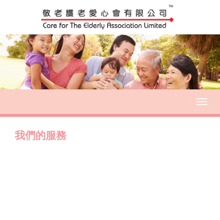
T
o
g
我們的服務
g
l
e
n
a
v
i
g
a