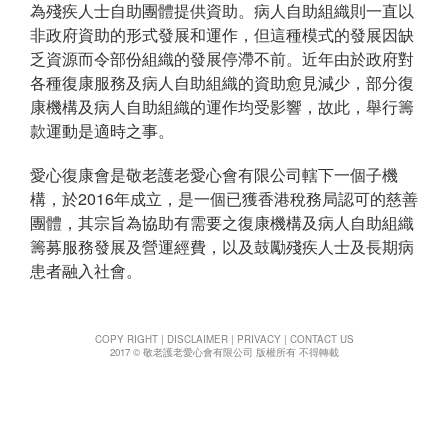
為殘疾人士自助團體提供資助。病人自助組織則一直以
t
非政府資助的形式發展和運作，但這種模式的發展因缺
i
o
乏資源而令部份組織的發展停滯不前。近年由於政府對
n
各種復康服務及病人自助組織的資助愈見減少，部分復
康機構及病人自助組織的運作均受影響，故此，舉行籌
款運動是適時之事。
愛心復康會是敬老護老愛心會有限公司轄下一個子機
構，於2016年成立，是一個已獲香港稅務局認可的慈善
團體，其宗旨為協助有需要之復康機構及病人自助組織
籌募服務發展及營運經費，以及鼓勵殘疾人士及長期病
患者融入社會。
COPY RIGHT
|
DISCLAIMER
|
PRIVACY
|
CONTACT US
2017 © 敬老護老愛心會有限公司 版權所有 不得轉載