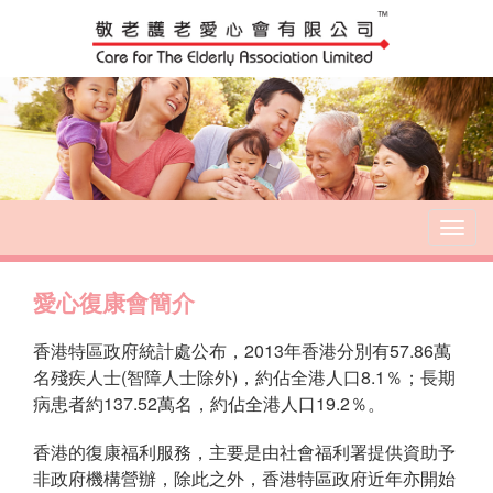
T
o
g
愛心復康會簡介
g
l
e
香港特區政府統計處公布，2013年香港分別有57.86萬
n
名殘疾人士(智障人士除外)，約佔全港人口8.1％；長期
a
病患者約137.52萬名，約佔全港人口19.2％。
v
i
香港的復康福利服務，主要是由社會福利署提供資助予
g
非政府機構營辦，除此之外，香港特區政府近年亦開始
a