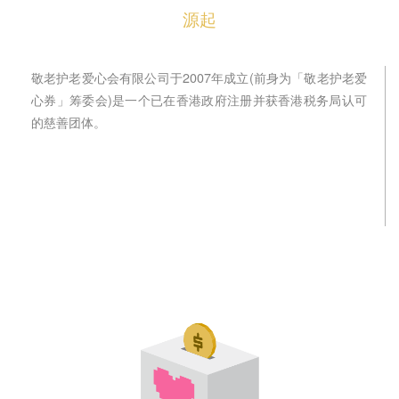
t
源起
i
o
n
敬老护老爱心会有限公司于2007年成立(前身为「敬老护老爱
心券」筹委会)是一个已在香港政府注册并获香港税务局认可
的慈善团体。