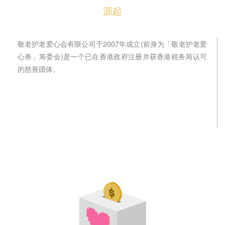
t
源起
i
o
n
敬老护老爱心会有限公司于2007年成立(前身为「敬老护老爱
心券」筹委会)是一个已在香港政府注册并获香港税务局认可
的慈善团体。