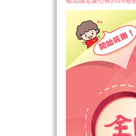
敬老護老愛心券2024慈