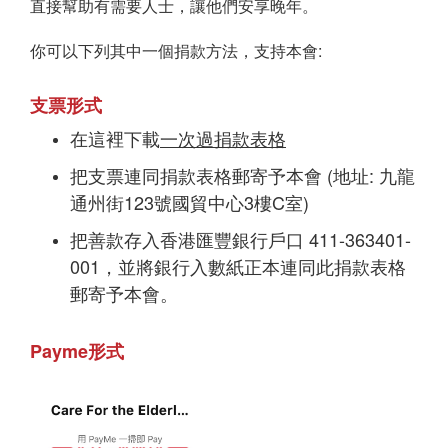
直接幫助有需要人士
，讓他們安享晚年。
t
i
你可以下列其中一個捐款方法，支持本會:
o
n
支票形式
在這裡下載
一次過捐款表格
把支票連同捐款表格郵寄予本會 (地址: 九龍
通州街123號國貿中心3樓C室)
把善款存入香港匯豐銀行戶口 411-363401-
001，並將銀行入數紙正本連同此捐款表格
郵寄予本會。
Payme形式