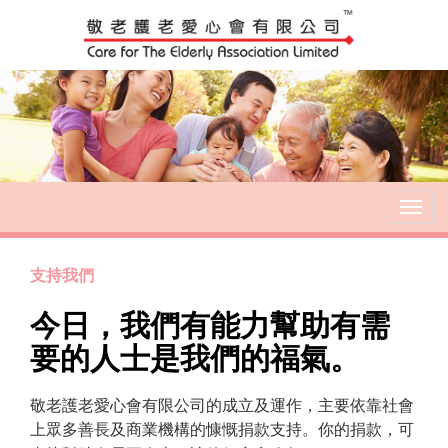
T
o
g
g
支持我們
l
今日，我們有能力幫助有需
e
n
要的人士是我們的福氣。
a
v
i
敬老護老愛心會有限公司的成立及運作，主要依靠社會
g
上眾多善長及商業機構的慷慨捐款支持。
你的捐款，可
a