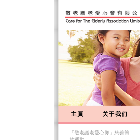
主頁
关于我们
「敬老護老愛心券」慈善籌
款運動