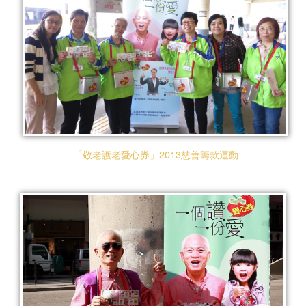
「敬老護老愛心券」2013慈善籌款運動