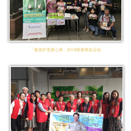
t
i
o
n
「敬老护老爱心券」2018慈善筹款运动