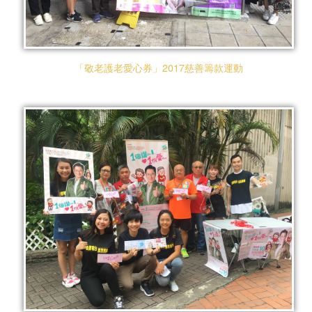
「敬老護老愛心券」2017慈善籌款運動