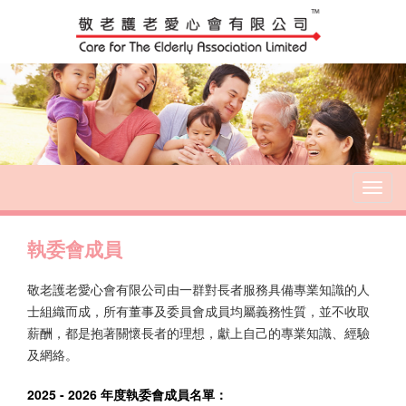
T
o
g
執委會成員
g
l
e
敬老護老愛心會有限公司由一群對長者服務具備專業知識的人
n
士組織而成，所有董事及委員會成員均屬義務性質，並不收取
a
薪酬，都是抱著關懷長者的理想，獻上自己的專業知識、經驗
v
及網絡。
i
g
2025 - 2026 年度執委會成員名單：
a