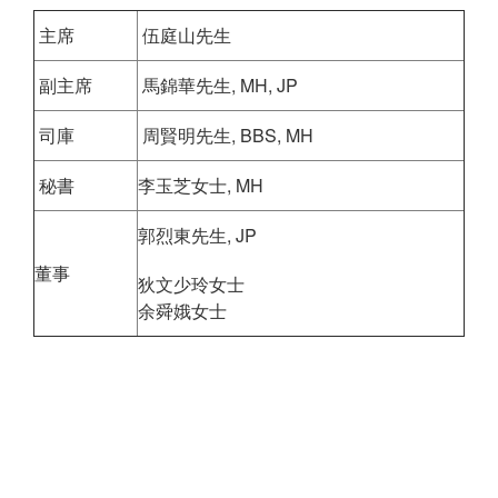
t
主席
伍庭山先生
i
o
副主席
馬錦華先生, MH, JP
n
司庫
周賢明先生, BBS, MH
秘書
李玉芝女士, MH
郭烈東先生, JP
董事
狄文少玲女士
余舜娥女士