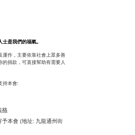
人士是我們的福氣。
及運作，主要依靠社會上眾多善
你的捐款，可直接幫助有需要人
持本會:
表格
予本會 (地址: 九龍通州街