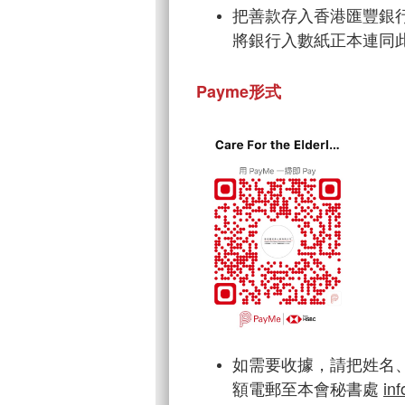
把善款存入香港匯豐銀行戶口 
將銀行入數紙正本連同
Payme形式
如需要收據，請把姓名
額電郵至本會秘書處
in