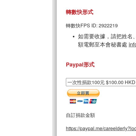
轉數快形式
轉數快FPS ID: 2922219
如需要收據，請把姓名
額電郵至本會秘書處
in
Paypal形式
自訂捐款金額
https://paypal.me/careelderly?l