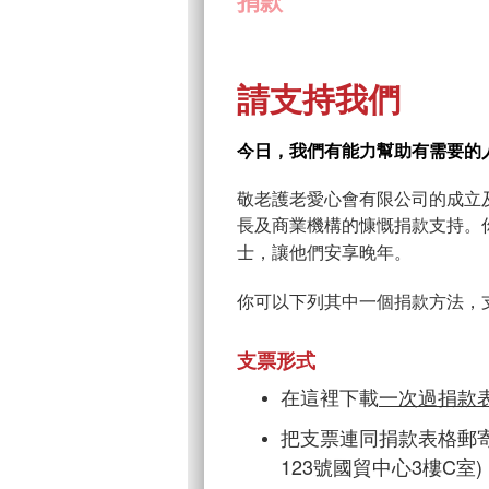
捐款
請支持我們
今日，我們有能力幫助有需要的
敬老護老愛心會有限公司的成立
長及商業機構的慷慨捐款支持。
士
，讓他們安享晚年。
你可以下列其中一個捐款方法，支
支票形式
在這裡下載
一次過捐款
把支票連同捐款表格郵寄
123號國貿中心3樓C室)